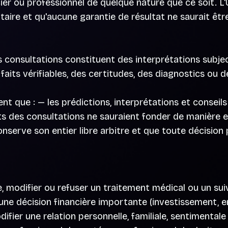
cier ou professionnel de quelque nature que ce soit. L'
aire et qu'aucune garantie de résultat ne saurait êtr
consultations constituent des interprétations subjec
es faits vérifiables, des certitudes, des diagnostics 
t que : — les prédictions, interprétations et conseils
tats des consultations ne sauraient fonder de manière 
 conserve son entier libre arbitre et que toute décision 
re, modifier ou refuser un traitement médical ou un su
une décision financière importante (investissement, e
ifier une relation personnelle, familiale, sentimental