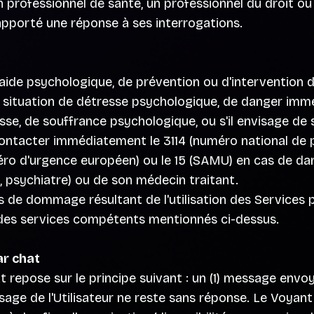
n professionnel de santé, un professionnel du droit ou
apporté une réponse à ses interrogations.
aide psychologique, de prévention ou d'intervention d
ituation de détresse psychologique, de danger immédi
esse, de souffrance psychologique, ou s'il envisage de s
ntacter immédiatement le 3114 (numéro national de pr
numéro d'urgence européen) ou le 15 (SAMU) en cas de d
 psychiatre) ou de son médecin traitant.
s de dommage résultant de l'utilisation des Services p
de des services compétents mentionnés ci-dessus.
ar chat
repose sur le principe suivant : un (1) message envoyé
ge de l'Utilisateur ne reste sans réponse. Le Voyant 