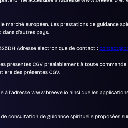
 plateforme accessible à l'adresse www.breeve.io et vi
r le marché européen. Les prestations de guidance spir
t dans d'autres pays.
325DH Adresse électronique de contact :
contact@br
e des présentes CGV préalablement à toute commande 
ntière des présentes CGV.
s
le à l'adresse www.breeve.io ainsi que les applications
 de consultation de guidance spirituelle proposées su