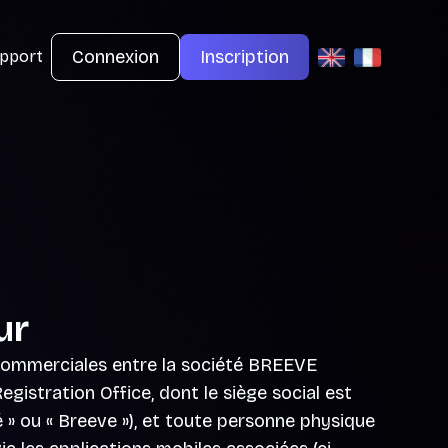
Connexion
Inscription
upport
ur
s commerciales entre la société BREEVE
stration Office, dont le siège social est
 » ou « Breeve »), et toute personne physique