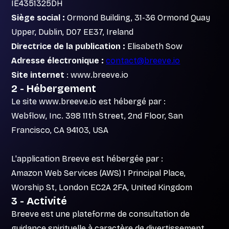
IE4351325DH
Siège social :
Ormond Building, 31-36 Ormond Quay
Upper, Dublin, D07 EE37, Ireland
Directrice de la publication :
Elisabeth Sow
Adresse électronique :
contact@breeve.io
Site internet
: www.breeve.io
2 - Hébergement
Le site www.breeve.io est hébergé par :
Webflow, Inc. 398 11th Street, 2nd Floor, San
Francisco, CA 94103, USA
L'application Breeve est hébergée par :
Amazon Web Services (AWS) 1 Principal Place,
Worship St, London EC2A 2FA, United Kingdom
3 - Activité
Breeve est une plateforme de consultation de
guidance spirituelle à caractère de divertissement,